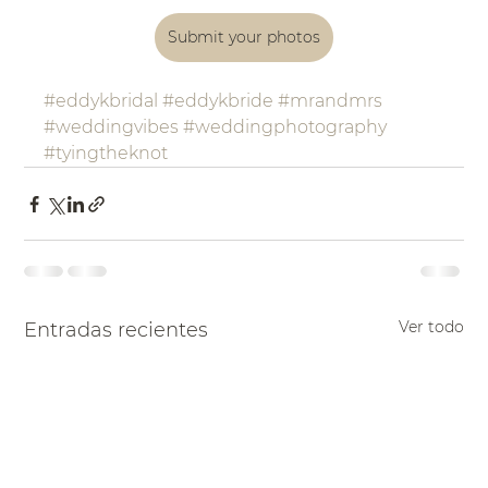
Submit your photos
#eddykbridal
#eddykbride
#mrandmrs
#weddingvibes
#weddingphotography
#tyingtheknot
Ver todo
Entradas recientes