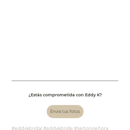
¿Estás comprometida con Eddy K?
Envía tus fotos
#eddykbridal
#eddykbride
#señoryseñora