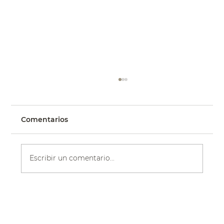
Comentarios
Escribir un comentario...
La romántica boda campestre de
Nicola, una novia real, con el vestido
floral BLUME | Eddy K Bride