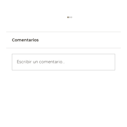
Comentarios
Escribir un comentario...
La boda gótica de Katy en una
iglesia, con el vestido floral BLUME |
Eddy K Bride