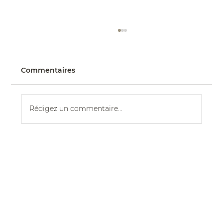
Commentaires
Rédigez un commentaire...
Le jour du mariage de Jewellie en
robe MALI | Eddy K Bride