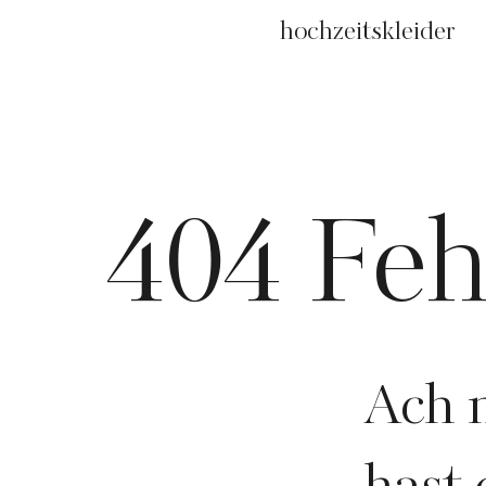
hochzeitskleider
404 Feh
Ach n