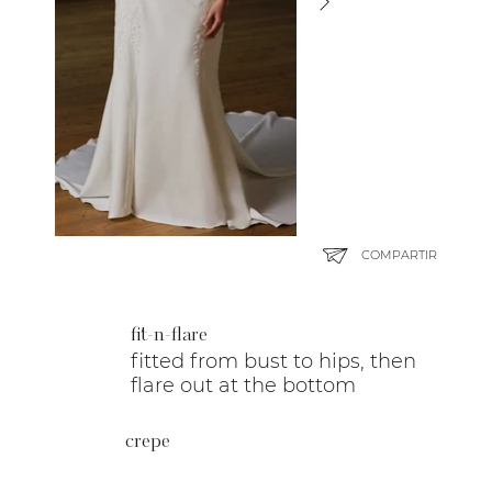
COMPARTIR
fit-n-flare
fitted from bust to hips, then
flare out at the bottom
crepe