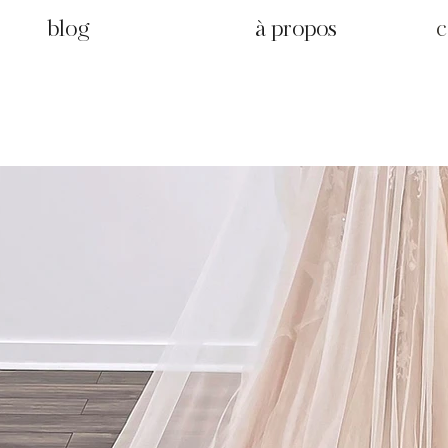
blog
à propos