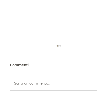
Commenti
Scrivi un commento...
Il matrimonio in chiesa in stile
gotico della sposa Katy, in abito