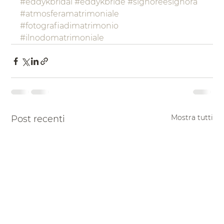
#eddykbridal
#eddykbride
#signoreesignora
#atmosferamatrimoniale
#fotografiadimatrimonio
#ilnodomatrimoniale
Mostra tutti
Post recenti