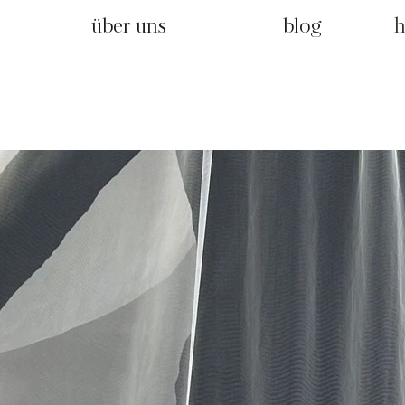
über uns
blog
h