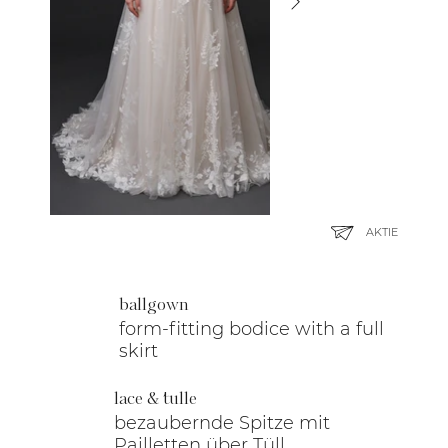
AKTIE
ballgown
form-fitting bodice with a full
skirt
lace & tulle
bezaubernde Spitze mit
Pailletten über Tüll