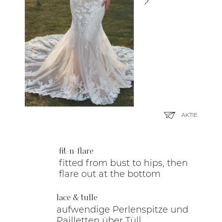
AKTIE
fit-n-flare
fitted from bust to hips, then
flare out at the bottom
lace & tulle
aufwendige Perlenspitze und
Pailletten über Tüll