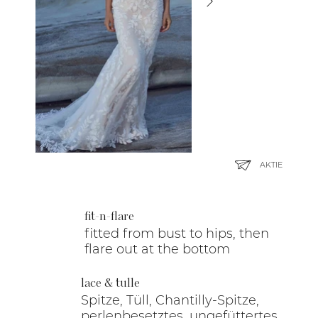
AKTIE
fit-n-flare
fitted from bust to hips, then
flare out at the bottom
lace & tulle
Spitze, Tüll, Chantilly-Spitze,
perlenbesetztes, ungefüttertes