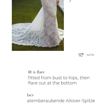
AKTIE
fit-n-flare
fitted from bust to hips, then
flare out at the bottom
lace
atemberaubende Allover-Spitze