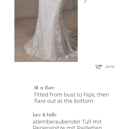
AKTIE
fit-n-flare
fitted from bust to hips, then
flare out at the bottom
lace & tulle
atemberaubender Tüll mit
Perlenspitze mit Pailletten