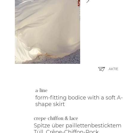
AKTIE
a-line
form-fitting bodice with a soft A-
shape skirt
crepe-chiffon & lace
Spitze über paillettenbesticktem
Tüll, Crêpe-Chiffon-Rock