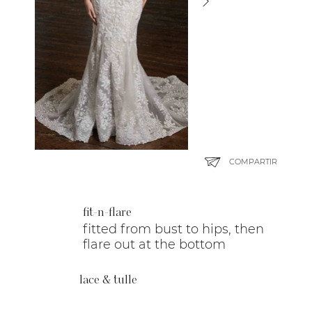
COMPARTIR
fit-n-flare
fitted from bust to hips, then
flare out at the bottom
lace & tulle