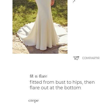
COMPARTIR
fit-n-flare
fitted from bust to hips, then
flare out at the bottom
crepe