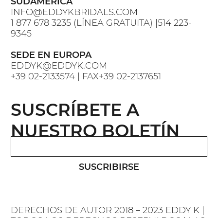
SUDAMERICA
INFO@EDDYKBRIDALS.COM
1 877 678 3235 (LÍNEA GRATUITA) |514 223-
9345
SEDE EN EUROPA
EDDYK@EDDYK.COM
+39 02-2133574 | FAX+39 02-2137651
SUSCRÍBETE A
NUESTRO BOLETÍN
SUSCRIBIRSE
DERECHOS DE AUTOR 2018 – 2023 EDDY K |