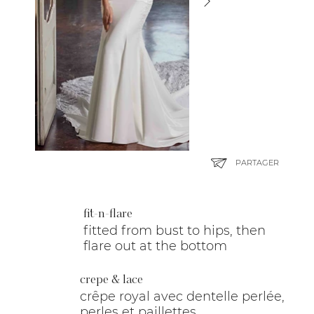
PARTAGER
fit-n-flare
fitted from bust to hips, then
flare out at the bottom
crepe & lace
crêpe royal avec dentelle perlée,
perles et paillettes