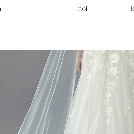
a
noi