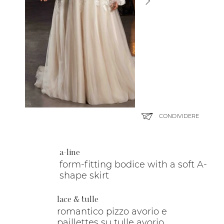
CONDIVIDERE
a-line
form-fitting bodice with a soft A-
shape skirt
lace & tulle
romantico pizzo avorio e
paillettes su tulle avorio