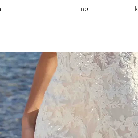
a
noi