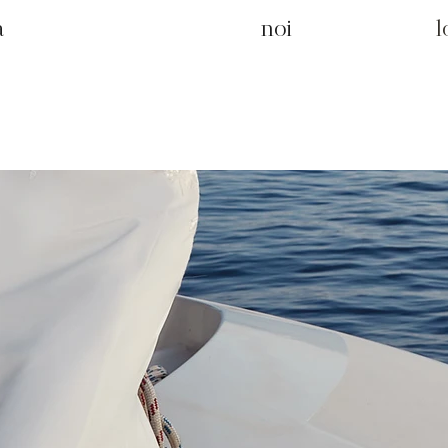
a
noi