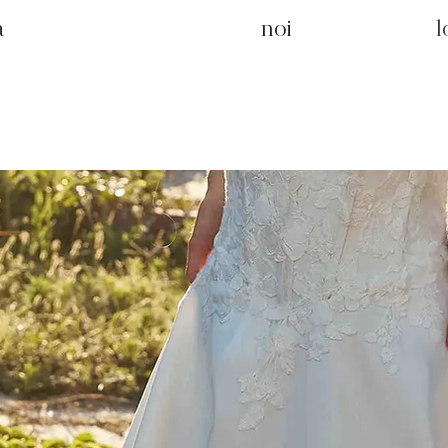
a
noi