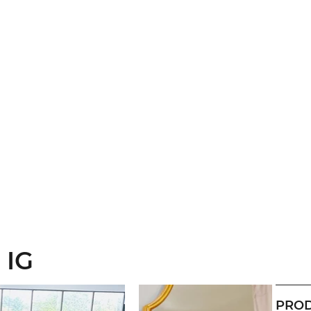
 IG
PROD