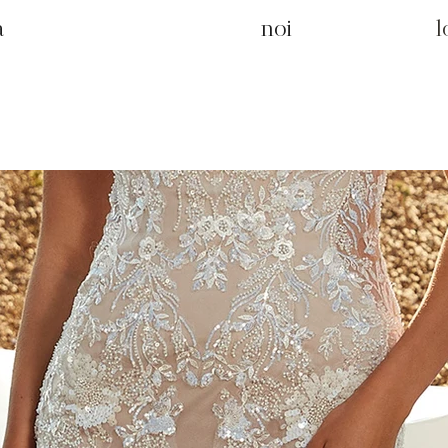
a
noi