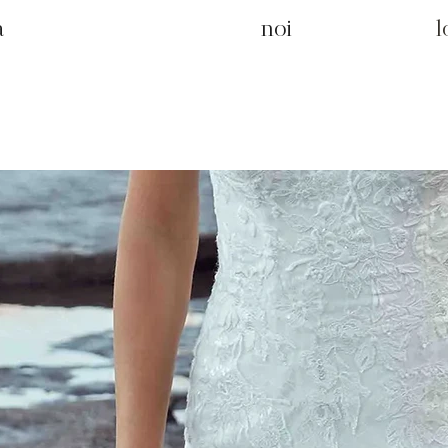
a
noi