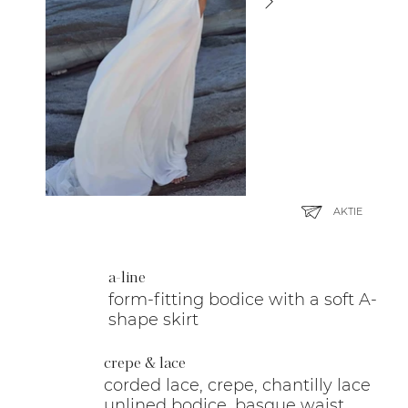
AKTIE
a-line
form-fitting bodice with a soft A-
shape skirt
crepe & lace
corded lace, crepe, chantilly lace
unlined bodice, basque waist,