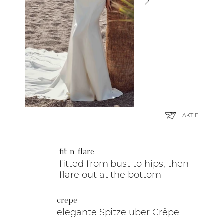
AKTIE
fit-n-flare
fitted from bust to hips, then
flare out at the bottom
crepe
elegante Spitze über Crêpe