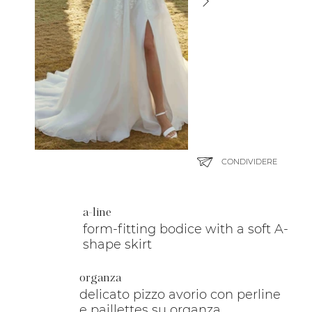
CONDIVIDERE
a-line
form-fitting bodice with a soft A-
shape skirt
organza
delicato pizzo avorio con perline
e paillettes su organza