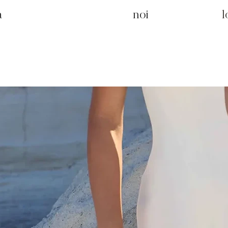
a
noi